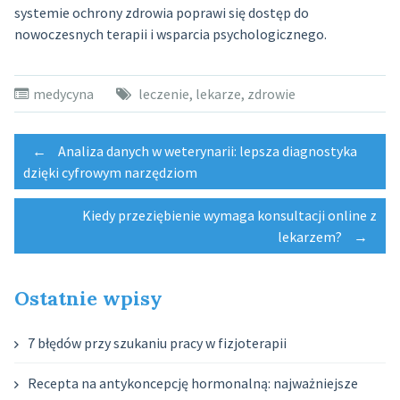
systemie ochrony zdrowia poprawi się dostęp do
nowoczesnych terapii i wsparcia psychologicznego.
medycyna
leczenie
,
lekarze
,
zdrowie
Post
←
Analiza danych w weterynarii: lepsza diagnostyka
dzięki cyfrowym narzędziom
navigation
Kiedy przeziębienie wymaga konsultacji online z
lekarzem?
→
Ostatnie wpisy
7 błędów przy szukaniu pracy w fizjoterapii
Recepta na antykoncepcję hormonalną: najważniejsze