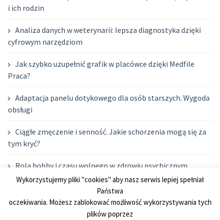
i ich rodzin
Analiza danych w weterynarii: lepsza diagnostyka dzięki
cyfrowym narzędziom
Jak szybko uzupełnić grafik w placówce dzięki Medfile
Praca?
Adaptacja panelu dotykowego dla osób starszych. Wygoda
obsługi
Ciągłe zmęczenie i senność. Jakie schorzenia mogą się za
tym kryć?
Rola hobby i czasu wolnego w zdrowiu psychicznym
rodziców
Wykorzystujemy pliki "cookies" aby nasz serwis lepiej spełniał
Państwa
Nowoczesne podejście do leczenia pupila. Cyfryzacja usług
oczekiwania. Możesz zablokować możliwość wykorzystywania tych
weterynaryjnych
plików poprzez