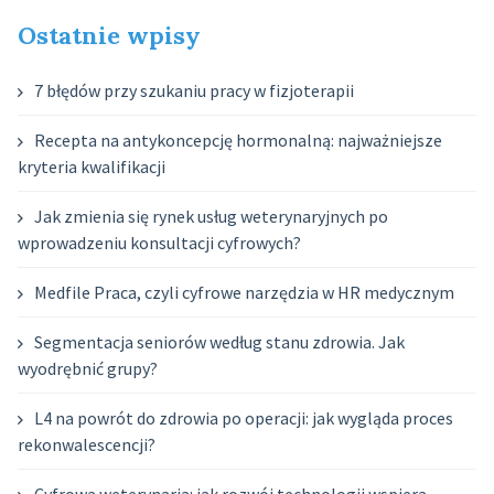
navigation
Ostatnie wpisy
7 błędów przy szukaniu pracy w fizjoterapii
Recepta na antykoncepcję hormonalną: najważniejsze
kryteria kwalifikacji
Jak zmienia się rynek usług weterynaryjnych po
wprowadzeniu konsultacji cyfrowych?
Medfile Praca, czyli cyfrowe narzędzia w HR medycznym
Segmentacja seniorów według stanu zdrowia. Jak
wyodrębnić grupy?
L4 na powrót do zdrowia po operacji: jak wygląda proces
rekonwalescencji?
Cyfrowa weterynaria: jak rozwój technologii wspiera