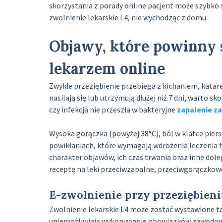
skorzystania z porady online pacjent może szybko 
zwolnienie lekarskie L4, nie wychodząc z domu.
Objawy, które powinny 
lekarzem online
Zwykłe przeziębienie przebiega z kichaniem, katare
nasilają się lub utrzymują dłużej niż 7 dni, warto 
czy infekcja nie przeszła w bakteryjne
zapalenie z
Wysoka gorączka (powyżej 38°C), ból w klatce piers
powikłaniach, które wymagają wdrożenia leczenia 
charakter objawów, ich czas trwania oraz inne dol
receptę na leki przeciwzapalne, przeciwgorączkowe c
E-zwolnienie przy przeziębien
Zwolnienie lekarskie L4 może zostać wystawione tak
uniemożliwiają wykonywanie obowiązków zawodowyc