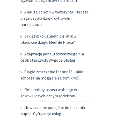
wyzwania pacjentów i ich rodzin
Analiza danych w weterynarii: lepsza
diagnostyka dzięki cyfrowym
narzędziom
Jak szybko uzupełnić grafik w
placówce dzięki Medfile Praca?
Adaptacja panelu dotykowego dla
osób starszych. Wygoda obsługi
Ciągłe zmęczenie i senność. Jakie
schorzenia mogą się za tym kryć?
Rola hobby i czasu wolnego w
zdrowiu psychicznym rodziców
Nowoczesne podejście do leczenia
pupila. Cyfryzacja usług