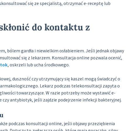
skonsultować się ze specjalistą, otrzymać e-receptę lub
skłonić do kontaktu z
m, bólem gardła i niewielkim osłabieniem. Jeśli jednak objawy
skonsultować się z lekarzem. Konsultacja online pozwala ocenić,
atok
, oskrzeli lub ucha środkowego.
iowej, duszność czy utrzymujący się kaszel mogą świadczyć o
farmakologicznego. Lekarz podczas telekonsultacji zapyta o
egliwości towarzyszące. W razie potrzeby może wystawić e-
zy antybiotyk, jeśli zajdzie podejrzenie infekcji bakteryjnej.
iu
że podczas konsultacji online, jeśli objawy przeziębienia
h. Dotyczy to zwłaszcza osób, które mają gorączkę, silny