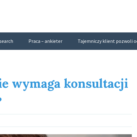
search
Praca – ankieter
Tajemniczy klient pozwoli od
ie wymaga konsultacji
?