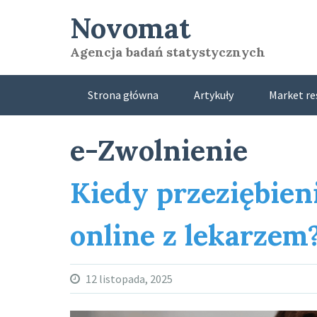
Skip
Novomat
to
content
Agencja badań statystycznych
Strona główna
Artykuły
Market re
e-Zwolnienie
Kiedy przeziębien
online z lekarzem
12 listopada, 2025