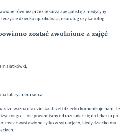
tawione również przez lekarza specjalistę z medycyny
eczy się dziecko np. okulista, neurolog czy kariolog.
powinno zostać zwolnione z zajęć
em siatkówki,
nia lub rytmem serca.
bardzo ważna dla dziecka. Jeżeli dziecko komunikuje nam, że
fizycznego — nie powinniśmy od razu udać się do lekarza po
 zostać wystawione tylko w sytuacjach, kiedy dziecko ma
ęciach.