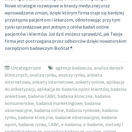
Nowe strategie rozwojowe w branży medycznej oraz
wprowadzanie zmian, dzięki którym firma staje się bardziej
przystępna pacjentom i lekarzom, odnotowując przy tym
zyski sprzedażowe jest jednym z celów badań online
pacjentów i klientów. Już dziś możesz sprawdzić, jak Twoja
firma jest postrzegana przez odbiorców dzięki nowatorskim
narzędziom badawczym BioStat®.
Uncategorized
agencja badawcza
,
analiza danych
klinicznych
,
analiza rynku
,
analizy rynku
,
ankieta
internetowa
,
ankiety internetowe
,
ankiety online
,
aplikacja
do ankietyzacji
,
aplikacja do badania opinii klientów
,
badania
ankietowe
,
badania CAWI
,
badania kliniczne
,
badania
konsumenckie
,
badania marketingowe
,
badania
obserwacyjne
,
badania online
,
badania rynkowe
,
badania
rynku
,
badanie kliniczne
,
badanie obserwacyjne
,
badanie
opinii
,
badanie rynku
,
CAWI
,
e-badania
,
e-badanie
,
metody i
techniki badawcze
,
narzędzia badawcze
,
on-line
,
online
,