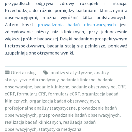
przypadkach odgrywa zdrowy rozsądek i intuicja.
Przechodząc do różnic pomiędzy badaniami klinicznymi a
obserwacyjnymi, można wyróżnić kilka podstawowych.
Zatem koszt
prowadzenia badań obserwacyjnych
jest
zdecydowanie niższy niż klinicznych, przy jednocześnie
większej próbie badawczej. Dzięki badaniom prospektywnym
i retrospektywnym, badania stają się pełniejsze, ponieważ
uzupełniają one otrzymane wyniki.
Oferta usług
analizy statystyczne
,
analizy
statystyczne dla medycyny
,
badania kliniczne
,
badania
obserwacyjne
,
badanie kliniczne
,
badanie obserwacyjne
,
CRF
,
eCRF
,
formularz CRF
,
formularz eCRF
,
organizacja badań
klinicznych
,
organizacja badań obserwacyjnych
,
profesjonalne analizy statystyczne
,
prowadzenie badań
obserwacyjnych
,
przeprowadzanie badań obserwacyjnych
,
realizacja badań klinicznych
,
realizacja badań
obserwacyjnych
,
statystyka medyczna