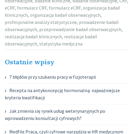
obserwacyjne
,
badanie kliniczne
,
badanie obserwacyjne
,
CRF
,
eCRF
,
formularz CRF
,
formularz eCRF
,
organizacja badań
klinicznych
,
organizacja badań obserwacyjnych
,
profesjonalne analizy statystyczne
,
prowadzenie badań
obserwacyjnych
,
przeprowadzanie badań obserwacyjnych
,
realizacja badań klinicznych
,
realizacja badań
obserwacyjnych
,
statystyka medyczna
Ostatnie wpisy
7 błędów przy szukaniu pracy w fizjoterapii
Recepta na antykoncepcję hormonalną: najważniejsze
kryteria kwalifikacji
Jak zmienia się rynek usług weterynaryjnych po
wprowadzeniu konsultacji cyfrowych?
Medfile Praca, czyli cyfrowe narzędzia w HR medycznym