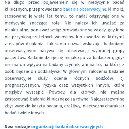
Na długo przed pojawieniem się w medycynie badań
klinicznych, przeprowadzano
badania obserwacyjne
. Mimo iż,
stosowano je wiele lat temu, to nadal odgrywają one w
medycynie znaczącą rolę. Nie należy ich uważać za
nieaktualne, ponieważ wciąż prowadzone są wtedy, gdy inne
nie przyniosą rzetelnych wniosków lub zawodzą na którymś
z etapów działania. Jak sama nazwa wskazuje, badaniami
obserwacyjnymi nazywa się obserwację wybranej grupy
pacjentów. Badanie dzieje się niejako po za badaczem, gdyż
nie ma on wpływu na badany czynnik, ani na to, na którą z
osób będzie on oddziaływał. W głównym założeniu badanie
obserwacyjne służy ocenie różnych bodźców, tj.
prognostycznych, ryzyka oraz wszystkich innych, które
mogłyby wystąpić. Powody, dla których nie można
zastosować badania klinicznego są równe. Najczęstszymi są
zbyt wysokie koszty badania, drażliwy, nieetyczny charakter
badań i wiele innych.
Dwa rodzaje
organizacji badań obserwacyjnych