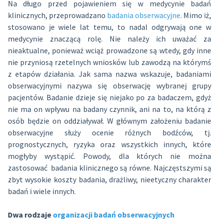
Na długo przed pojawieniem się w medycynie badań
klinicznych, przeprowadzano
badania obserwacyjne
. Mimo iż,
stosowano je wiele lat temu, to nadal odgrywają one w
medycynie znaczącą rolę. Nie należy ich uważać za
nieaktualne, ponieważ wciąż prowadzone są wtedy, gdy inne
nie przyniosą rzetelnych wniosków lub zawodzą na którymś
z etapów działania. Jak sama nazwa wskazuje, badaniami
obserwacyjnymi nazywa się obserwację wybranej grupy
pacjentów. Badanie dzieje się niejako po za badaczem, gdyż
nie ma on wpływu na badany czynnik, ani na to, na którą z
osób będzie on oddziaływał. W głównym założeniu badanie
obserwacyjne służy ocenie różnych bodźców, tj.
prognostycznych, ryzyka oraz wszystkich innych, które
mogłyby wystąpić. Powody, dla których nie można
zastosować badania klinicznego są równe. Najczęstszymi są
zbyt wysokie koszty badania, drażliwy, nieetyczny charakter
badań i wiele innych.
Dwa rodzaje
organizacji badań obserwacyjnych