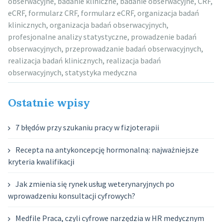
obserwacyjne
,
badanie kliniczne
,
badanie obserwacyjne
,
CRF
,
eCRF
,
formularz CRF
,
formularz eCRF
,
organizacja badań
klinicznych
,
organizacja badań obserwacyjnych
,
profesjonalne analizy statystyczne
,
prowadzenie badań
obserwacyjnych
,
przeprowadzanie badań obserwacyjnych
,
realizacja badań klinicznych
,
realizacja badań
obserwacyjnych
,
statystyka medyczna
Ostatnie wpisy
7 błędów przy szukaniu pracy w fizjoterapii
Recepta na antykoncepcję hormonalną: najważniejsze
kryteria kwalifikacji
Jak zmienia się rynek usług weterynaryjnych po
wprowadzeniu konsultacji cyfrowych?
Medfile Praca, czyli cyfrowe narzędzia w HR medycznym